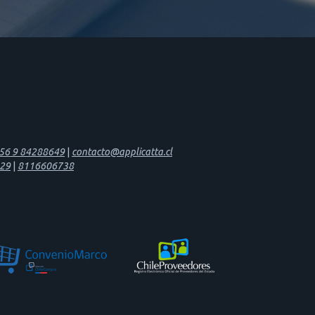
56 9 84288649
|
contacto@applicatta.cl
29
|
8116606738