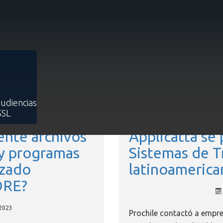
Inicio
Soluciones
Sistemas Informáticos
Casos de éxito
Casos de éxito
Audiencias
SSL
ente archivos
Applicatta se
 y programas
Sistemas de T
nzado
latinoamerica
ORE?
 2023
Prochile contactó a empr