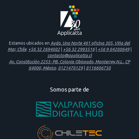
Estamos ubicados en
Avda. Uno Norte 461 oficina 305, Viña del
Mar, Chile
.
+56 32 2694082
|
+56 32 2993516
|
+56 9 84288649
|
contacto@applicatta.cl
Av. Constitución 2255- PB. Colonia Obispado, Monterrey,N.L., CP
64000, México
.
8121478129
|
8116606738
Somos parte de