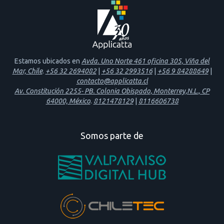
Estamos ubicados en
Avda. Uno Norte 461 oficina 305, Viña del
Mar, Chile
.
+56 32 2694082
|
+56 32 2993516
|
+56 9 84288649
|
contacto@applicatta.cl
Av. Constitución 2255- PB. Colonia Obispado, Monterrey,N.L., CP
64000, México
.
8121478129
|
8116606738
Somos parte de