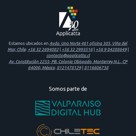
Estamos ubicados en
Avda. Uno Norte 461 oficina 305, Viña del
Mar, Chile
.
+56 32 2694082
|
+56 32 2993516
|
+56 9 84288649
|
contacto@applicatta.cl
Av. Constitución 2255- PB. Colonia Obispado, Monterrey,N.L., CP
64000, México
.
8121478129
|
8116606738
Somos parte de