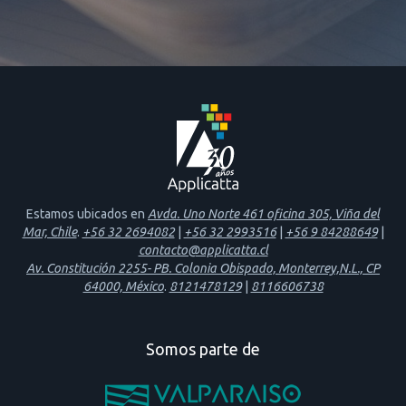
Estamos ubicados en
Avda. Uno Norte 461 oficina 305, Viña del
Mar, Chile
.
+56 32 2694082
|
+56 32 2993516
|
+56 9 84288649
|
contacto@applicatta.cl
Av. Constitución 2255- PB. Colonia Obispado, Monterrey,N.L., CP
64000, México
.
8121478129
|
8116606738
Somos parte de