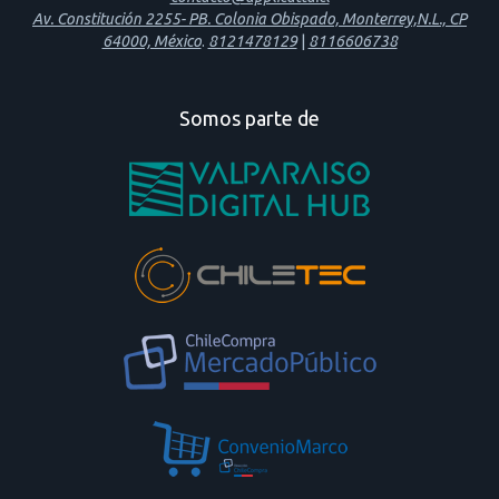
Av. Constitución 2255- PB. Colonia Obispado, Monterrey,N.L., CP
64000, México
.
8121478129
|
8116606738
Somos parte de