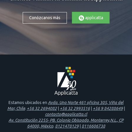
applicatta
Conózcanos más
Estamos ubicados en
Avda. Uno Norte 461 oficina 305, Viña del
Mar, Chile
.
+56 32 2694082
|
+56 32 2993516
|
+56 9 84288649
|
contacto@applicatta.cl
Av. Constitución 2255- PB. Colonia Obispado, Monterrey,N.L., CP
64000, México
.
8121478129
|
8116606738