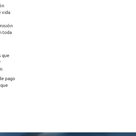
ión
 vida
misión
n toda
s que
r
o.
 de pago
 que