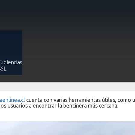
aliza aplicación móvil que publica en línea los precios de combustibles de
icación móvil que publica en línea l
s de todas las gasolineras del paí
Audiencias
SSL
Publicado: 06 Noviembre 2023
aenlinea.cl
cuenta con varias herramientas útiles, como 
los usuarios a encontrar la bencinera más cercana.