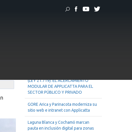
 todas las gasolineras del país
os
s
Noticias Recientes
MODELO INTEGRAL DE ADAPTACIÓN
A LA LEY DE PROTECCIÓN DE DATOS
(LEY 21.719): EL ACERCAMIENTO
MODULAR DE APPLICATTA PARA EL
SECTOR PÚBLICO Y PRIVADO
un
GORE Arica y Parinacota moderniza su
sitio web e intranet con Applicatta
Laguna Blanca y Cochamó marcan
pauta en inclusión digital para zonas