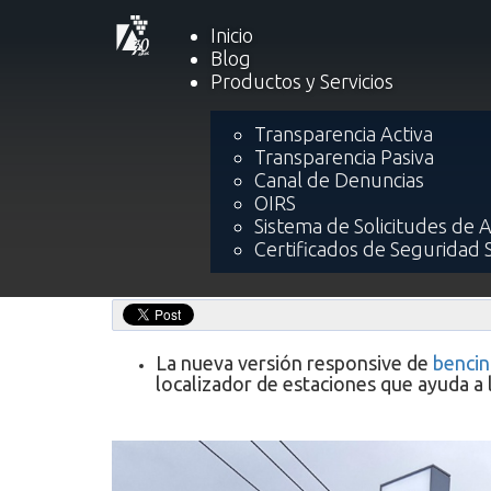
Inicio
Blog
Productos y Servicios
Inicio
Blog
Applicatta actu
Transparencia Activa
Transparencia Pasiva
Applicatta actualiza apl
Canal de Denuncias
precios de combustible
OIRS
Sistema de Solicitudes de 
Certificados de Seguridad 
La nueva versión responsive de
bencin
localizador de estaciones que ayuda a 