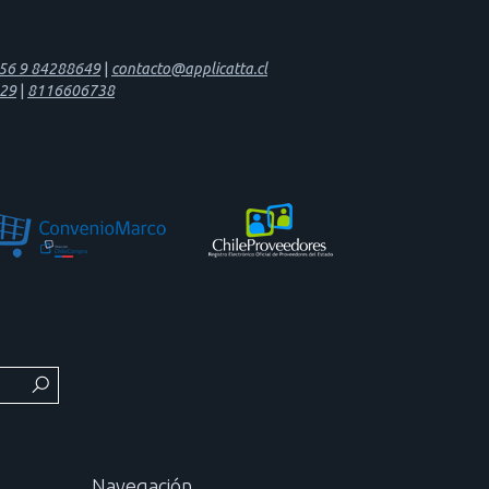
56 9 84288649
|
contacto@applicatta.cl
29
|
8116606738
Navegación