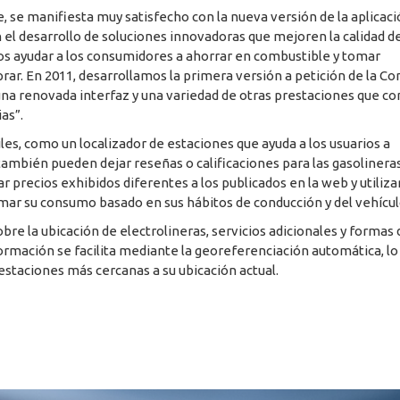
, se manifiesta muy satisfecho con la nueva versión de la aplicac
l desarrollo de soluciones innovadoras que mejoren la calidad de
os ayudar a los consumidores a ahorrar en combustible y tomar
r. En 2011, desarrollamos la primera versión a petición de la Co
una renovada interfaz y una variedad de otras prestaciones que co
ias”.
les, como un localizador de estaciones que ayuda a los usuarios a
también pueden dejar reseñas o calificaciones para las gasolinera
 precios exhibidos diferentes a los publicados en la web y utiliza
mar su consumo basado en sus hábitos de conducción y del vehícul
bre la ubicación de electrolineras, servicios adicionales y formas
ormación se facilita mediante la georeferenciación automática, lo
estaciones más cercanas a su ubicación actual.