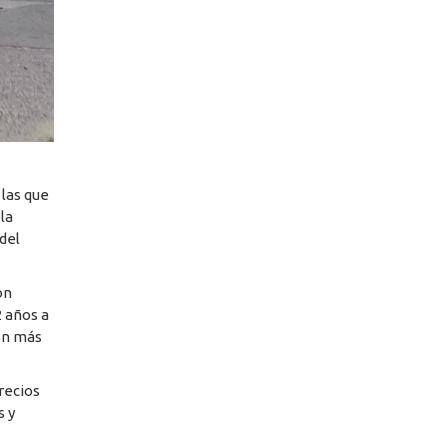
 las que
la
del
on
2 años a
ión más
recios
s y