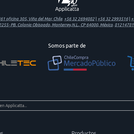
1 oficina 305, Viña del Mar, Chile
.
+56 32 2694082
|
+56 32 2993516
|
+
 2255- PB. Colonia Obispado, Monterrey,N.L., CP 64000, México
.
81214781
Somos parte de
es
Productos