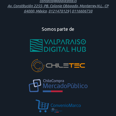
contacto@applicatta.cl
Av. Constitución 2255- PB. Colonia Obispado, Monterrey,N.L., CP
64000, México
.
8121478129
|
8116606738
Somos parte de