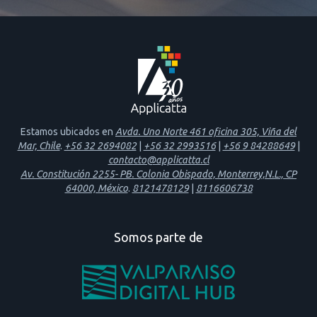
Estamos ubicados en
Avda. Uno Norte 461 oficina 305, Viña del
Mar, Chile
.
+56 32 2694082
|
+56 32 2993516
|
+56 9 84288649
|
contacto@applicatta.cl
Av. Constitución 2255- PB. Colonia Obispado, Monterrey,N.L., CP
64000, México
.
8121478129
|
8116606738
Somos parte de