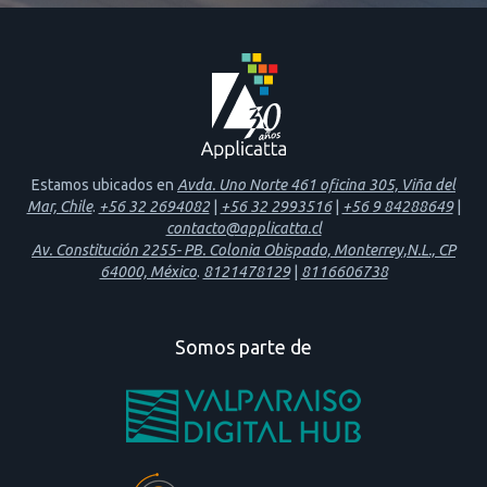
Estamos ubicados en
Avda. Uno Norte 461 oficina 305, Viña del
Mar, Chile
.
+56 32 2694082
|
+56 32 2993516
|
+56 9 84288649
|
contacto@applicatta.cl
Av. Constitución 2255- PB. Colonia Obispado, Monterrey,N.L., CP
64000, México
.
8121478129
|
8116606738
Somos parte de