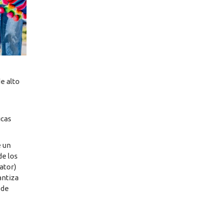
e alto
icas
e un
de los
ator)
antiza
 de