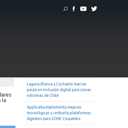
plicatta
 con
Noticias Recientes
GORE Arica y Parinacota moderniza su
sitio web e intranet con Applicatta
Laguna Blanca y Cochamó marcan
pauta en inclusión digital para zonas
dares
extremas de Chile
 la
Applicatta implementa mejoras
tecnológicas y rediseña plataformas
digitales para GORE Coquimbo