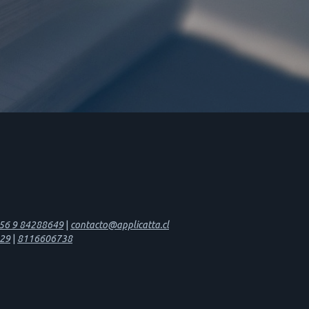
56 9 84288649
|
contacto@applicatta.cl
29
|
8116606738