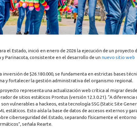
ara el Estado, inició en enero de 2026 la ejecución de un proyecto d
y Parinacota, consistente en el desarrollo de un
nuevo sitio web
na inversión de $26.180.000, se fundamenta en estrictas bases técn
 y fortalecer la gestión administrativa del organismo regional.
 proyecto representa una actualización web crítica al migrar desd
dor de sitios estáticos Prontus (versión 12.3.0.21). “A diferencia 
son vulnerables a hackeos, esta tecnología SSG (Static Site Gener
 estáticos. Esto aísla la base de datos de accesos externos y gar
sobre ciberseguridad del Estado, separando físicamente el entorno
ormáticos”, señala Rearte.