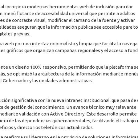
tal incorpora modernas herramientas web de inclusión para dar
n menú flotante de accesibilidad universal que permite a adultos
s de contraste visual, modificar el tamaño de la fuente y activar
alidades aseguran que la información pública sea accesible para to
itales previas.
ua web por una interfaz minimalista y limpia que facilita la naveg
nes gráficos que organizan campañas regionales y el acceso a fon
iante un diseño 100% responsivo, permitiendo que la plataforma s
emás, se optimizó la arquitectura de la información mediante menú
l Gobernador y las unidades administrativas.
ón significativa con la nueva intranet institucional, que pasa de 
ca de gestión del conocimiento. Un avance técnico muy relevante 
diante validación con Active Directory. Este desarrollo permite 
uera de las dependencias gubernamentales, facilitando el trabajo
ficios y directorios telefónicos actualizados.
 reafirma su liderazgo en la provisión de soluciones informáticas