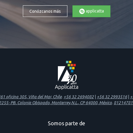
applicatta
Conózcanos más
1 oficina 305, Viña del Mar, Chile
.
+56 32 2694082
|
+56 32 2993516
|
+
 2255- PB. Colonia Obispado, Monterrey,N.L., CP 64000, México
.
81214781
Somos parte de