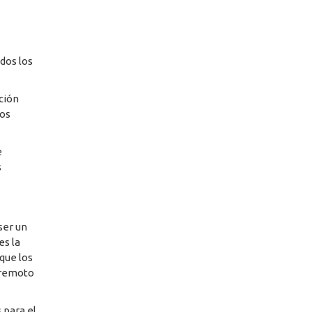
dos los
ación
dos
e
s
ser un
es la
que los
 remoto
 para el