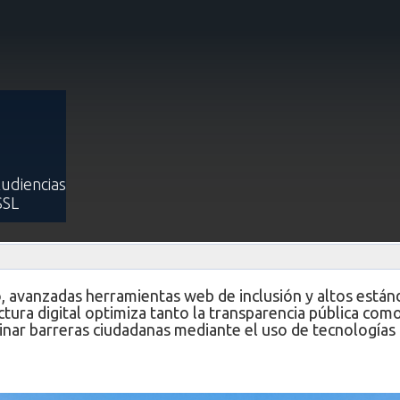
Blog
GORE Arica y Parinacota moderniza su sitio web e intranet con Ap
moderniza su sitio web e intranet
Applicatta
Audiencias
SSL
Publicado: 29 Mayo 2026
, avanzadas herramientas web de inclusión y altos están
tura digital optimiza tanto la transparencia pública como
minar barreras ciudadanas mediante el uso de tecnologías