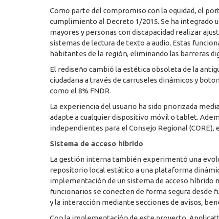
Como parte del compromiso con la equidad, el por
cumplimiento al Decreto 1/2015. Se ha integrado u
mayores y personas con discapacidad realizar ajuste
sistemas de lectura de texto a audio. Estas funcion
habitantes de la región, eliminando las barreras dig
El rediseño cambió la estética obsoleta de la antig
ciudadana a través de carruseles dinámicos y boto
como el 8% FNDR.
La experiencia del usuario ha sido priorizada med
adapte a cualquier dispositivo móvil o tablet. Ad
independientes para el Consejo Regional (CORE), e
Sistema de acceso híbrido
La gestión interna también experimentó una evoluci
repositorio local estático a una plataforma dinámi
implementación de un sistema de acceso híbrido me
funcionarios se conecten de forma segura desde f
y la interacción mediante secciones de avisos, bene
Con la implementación de este proyecto, Applicatta