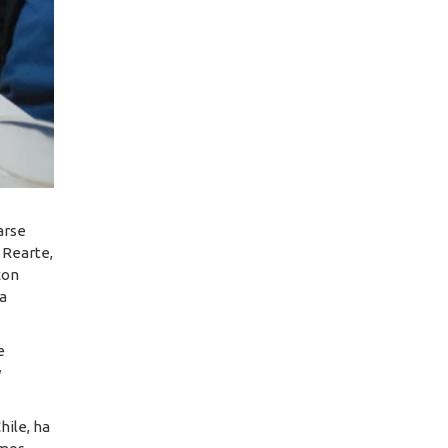
arse
 Rearte,
con
ia
e
y
hile, ha