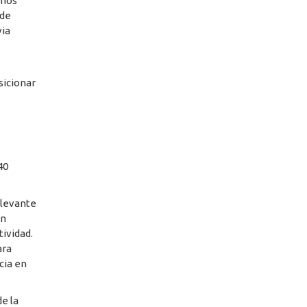
amos
 de
via
sicionar
40
elevante
en
tividad.
ara
cia en
de la