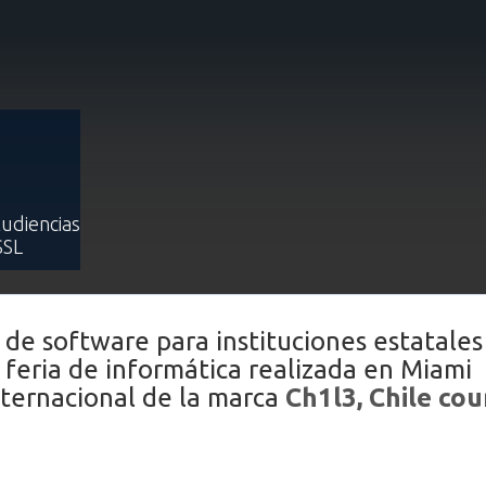
nternacionalización de Applicatta desarrollado en países centroamerica
ización de Applicatta desarrollado
s destaca en encuentro de Chilet
Audiencias
Publicado: 28 Mayo 2018
SSL
de software para instituciones estatales
feria de informática realizada en Miami
nternacional de la marca
Ch1l3, Chile co