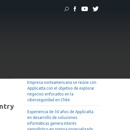
nos destaca en encuentro de Chiletec
 en
ec
Noticias Recientes
Applicatta fue seleccionada para
participar en misión comercial en
México organizada por ProChile
Empresa norteamericana se reúne con
Applicatta con el objetivo de explorar
negocios enfocados en la
ciberseguridad en Chile
untry
Experiencia de 30 años de Applicatta
en desarrollo de soluciones
informáticas genera interés
periodístico en prensa especializada