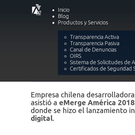
Inicio
Blog
Inicio
Internacional
Proceso de i
Productos y Servicios
Proceso de internacional
Transparencia Activa
Transparencia Pasiva
países centroamericano
Canal de Denuncias
OIRS
Sistema de Solicitudes de 
Certificados de Seguridad 
Empresa chilena desarrolladora 
asistió a
eMerge América 2018
donde se hizo el lanzamiento i
digital
.