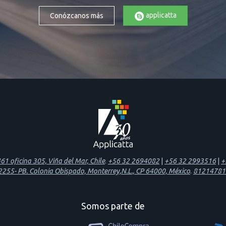
applicatta
Conózcanos más
1 oficina 305, Viña del Mar, Chile
.
+56 32 2694082
|
+56 32 2993516
|
+
 2255- PB. Colonia Obispado, Monterrey,N.L., CP 64000, México
.
81214781
Somos parte de