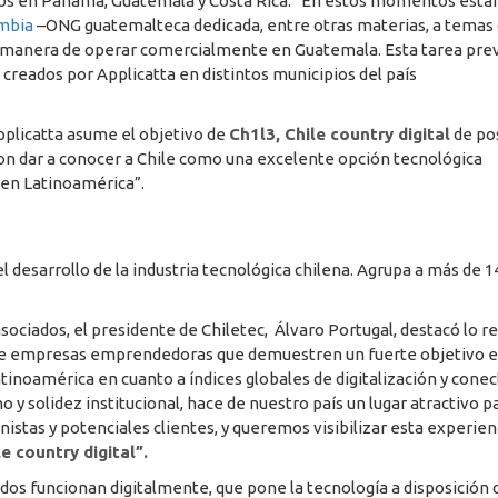
cios en Panamá, Guatemala y Costa Rica. “En estos momentos est
mbia
–ONG guatemalteca dedicada, entre otras materias, a temas
a manera de operar comercialmente en Guatemala. Esta tarea pre
 creados por Applicatta en distintos municipios del país
Applicatta asume el objetivo de
Ch1l3, Chile country digital
de po
to con dar a conocer a Chile como una excelente opción tecnológica
 en Latinoamérica”.
desarrollo de la industria tecnológica chilena. Agrupa a más de 1
ociados, el presidente de Chiletec, Álvaro Portugal, destacó lo r
n de empresas emprendedoras que demuestren un fuerte objetivo 
Latinoamérica en cuanto a índices globales de digitalización y conec
 solidez institucional, hace de nuestro país un lugar atractivo p
ionistas y potenciales clientes, y queremos visibilizar esta experien
e country digital”.
vados funcionan digitalmente, que pone la tecnología a disposición 