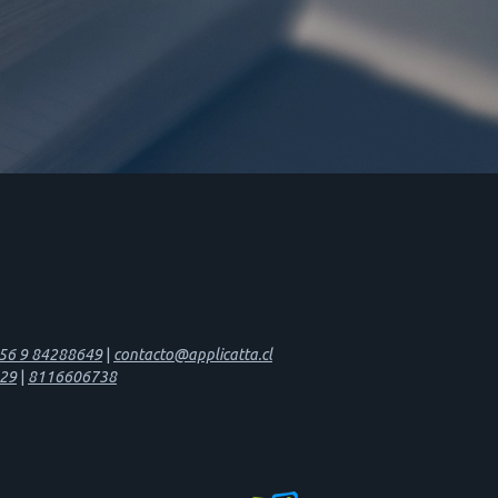
56 9 84288649
|
contacto@applicatta.cl
29
|
8116606738