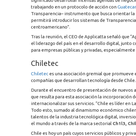
significado desarrollar intensas agendas de nego
trabajando en un protocolo de acción con
Guateca
Transparencia– instrumento que busca orientar l
permitirá introducir los sistemas de Transparencia
centroamericano”.
Tras la reunión, el CEO de Applicatta señaló que “
el liderazgo del país en el desarrollo digital, jun
para empresas públicas y privadas, especialmente
Chiletec
Chiletec
es una asociación gremial que promueve el 
compañías que desarrollan tecnología desde Chile.
Durante el encuentro de presentación de nuevos as
que resulta para esta asociación la incorporació
internacionalizar sus servicios. “Chile es líder en 
Todo esto, sumado al dinamismo económico chileno y
talentos de la industria tecnológica digital, invers
el mundo a través de la marca sectorial
Ch1l3, Chil
Chile es hoy un país cuyos servicios públicos y pri