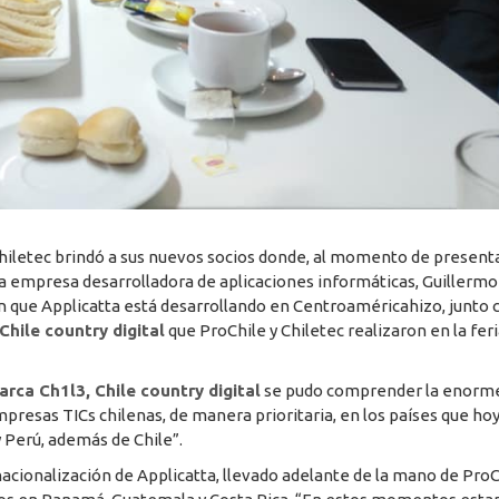
Chiletec brindó a sus nuevos socios donde, al momento de present
 la empresa desarrolladora de aplicaciones informáticas, Guillermo
ón que Applicatta está desarrollando en Centroaméricahizo, junto 
Chile country digital
que ProChile y Chiletec realizaron en la fer
arca Ch1l3, Chile country digital
se pudo comprender la enorm
presas TICs chilenas, de manera prioritaria, en los países que ho
y Perú, además de Chile”.
cionalización de Applicatta, llevado adelante de la mano de ProC