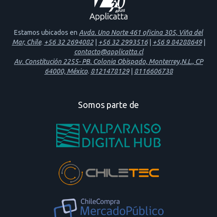
Estamos ubicados en
Avda. Uno Norte 461 oficina 305, Viña del
Mar, Chile
.
+56 32 2694082
|
+56 32 2993516
|
+56 9 84288649
|
contacto@applicatta.cl
Av. Constitución 2255- PB. Colonia Obispado, Monterrey,N.L., CP
64000, México
.
8121478129
|
8116606738
Somos parte de