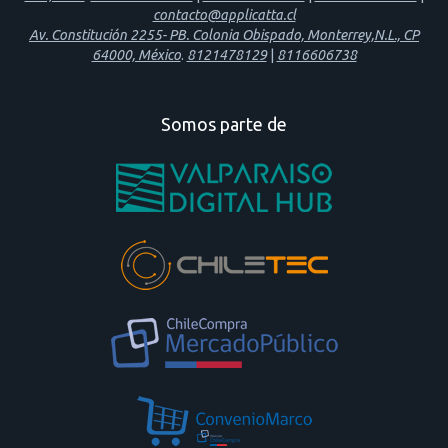
contacto@applicatta.cl
Av. Constitución 2255- PB. Colonia Obispado, Monterrey,N.L., CP
64000, México
.
8121478129
|
8116606738
Somos parte de