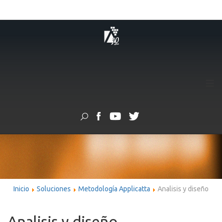
≡
Inicio
Soluciones
Metodología Applicatta
Analisis y diseño
Analisis y diseño