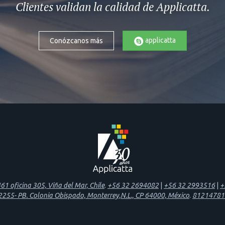
Clientes validan la calidad de Applicatta.
applicatta
Conózcanos más
1 oficina 305, Viña del Mar, Chile
.
+56 32 2694082
|
+56 32 2993516
|
+
 2255- PB. Colonia Obispado, Monterrey,N.L., CP 64000, México
.
81214781