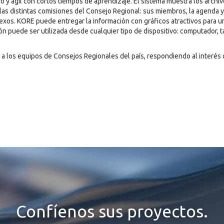
o y ágil con cortos tiempos de aprendizaje. El sistema muestra los archi
as distintas comisiones del Consejo Regional: sus miembros, la agenda y 
exos. KORE puede entregar la información con gráficos atractivos para u
ón puede ser utilizada desde cualquier tipo de dispositivo: computador, t
s a los equipos de Consejos Regionales del país, respondiendo al interés
Confíenos sus proyectos.