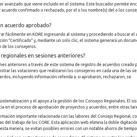
dor avanzado que viene incluido en el sistema. Este buscador permite en
r acuerdo confirmado o rechazado, por el o los nombre(s) del o los conse
un acuerdo aprobado?
rar fácilmente en KORE ingresando al sistema y procediendo a buscar el
ción "Certificado" y, mediante un solo clic, el sistema generará un docu
n de los consejeros.
 regionales en sesiones anteriores?
nes anteriores a través de este sistema de registro de acuerdos creado 
strar las votaciones que realizaron los consejeros en cada una de las s
uerdos, incluyendo información referida a: si aprobaron, rechazaron, se
 sistematización y el apoyo a la gestión de los Consejos Regionales. El si
encia en el proceso de aprobación de proyectos y acuerdos, entre otras tar
nformación importante relacionada con las labores del Consejo Regional, c
s del trabajo de los CORE. Esta aplicación web elimina la doble digitaci
 esta manera, se evitan posibles errores con un notable ahorro de tiempo