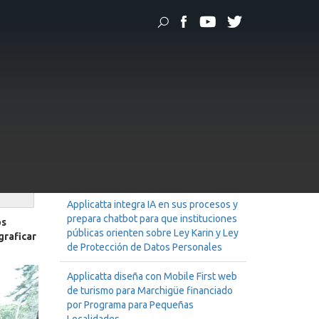
 el avanzado buscador del sistema KORE?
os y
Soluciones
ema
Applicatta implementa mejoras
tecnológicas y rediseña plataformas
digitales para GORE Coquimbo
Applicatta integra IA en sus procesos y
prepara chatbot para que instituciones
os
públicas orienten sobre Ley Karin y Ley
graficar
de Protección de Datos Personales
Applicatta diseña con Mobile First web
de turismo para Marchigüe financiado
por Programa para Pequeñas