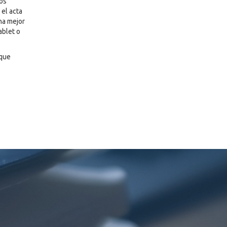
vos
el acta
na mejor
ablet o
 que