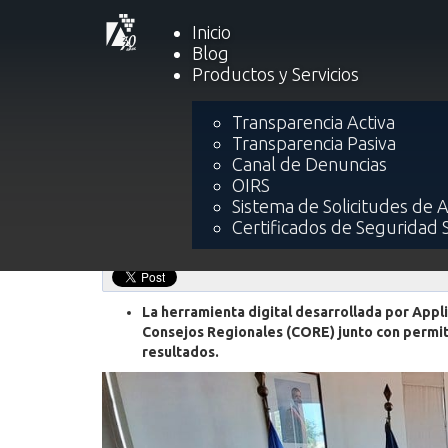
Inicio
Blog
Productos y Servicios
Inicio
Soluciones
¿Cómo encontrar fá
Transparencia Activa
Transparencia Pasiva
¿Cómo encontrar fácilmen
Canal de Denuncias
programas de inversión c
OIRS
Sistema de Solicitudes de 
KORE?
Certificados de Seguridad 
La herramienta digital desarrollada por Applic
Consejos Regionales (CORE) junto con permiti
resultados.