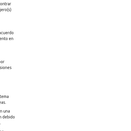
contrar
jero(s)
 acuerdo
mento en
por
esiones
stema
eas.
on una
ón debido
.