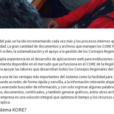
 del país se ha ido incrementando cada vez más y los procesos internos 
idad. La gran cantidad de documentos y archivos que manejan los CORE 
el orden, la sistematización y el apoyo a la gestión de los Consejos Regio
plia experiencia en el desarrollo de aplicaciones web para instituciones 
mienta disponible en el mercado que ya funciona en el CORE de la Regi
ra apoyar las labores que desarrollan todos los Consejos Regionales del 
a una de las ventajas más importantes del sistema como la facilidad para
ede acceder, de forma rápida y sencilla, a la información relevante aloja
su avanzado buscador de información, y con solo ingresar algunas palabra
s, documentos, certificados, y también generar gráficos, entre otros arc
empresa es una solución integral que optimiza el tiempo y los recursos 
xplica.
sistema KORE?