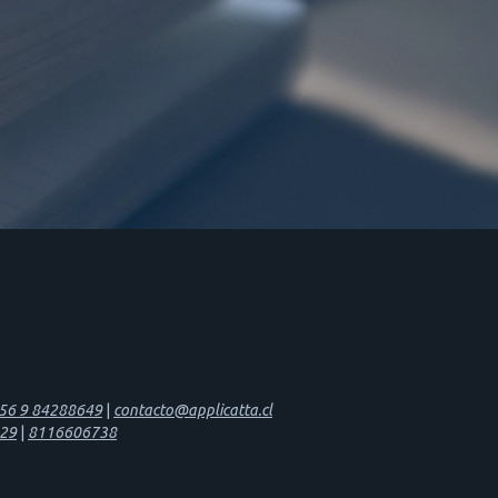
56 9 84288649
|
contacto@applicatta.cl
29
|
8116606738