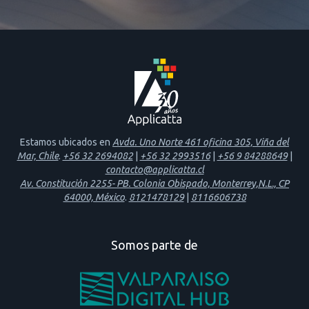
Estamos ubicados en
Avda. Uno Norte 461 oficina 305, Viña del
Mar, Chile
.
+56 32 2694082
|
+56 32 2993516
|
+56 9 84288649
|
contacto@applicatta.cl
Av. Constitución 2255- PB. Colonia Obispado, Monterrey,N.L., CP
64000, México
.
8121478129
|
8116606738
Somos parte de