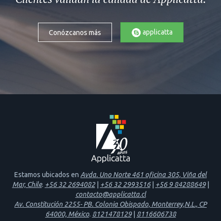
applicatta
Conózcanos más
Estamos ubicados en
Avda. Uno Norte 461 oficina 305, Viña del
Mar, Chile
.
+56 32 2694082
|
+56 32 2993516
|
+56 9 84288649
|
contacto@applicatta.cl
Av. Constitución 2255- PB. Colonia Obispado, Monterrey,N.L., CP
64000, México
.
8121478129
|
8116606738