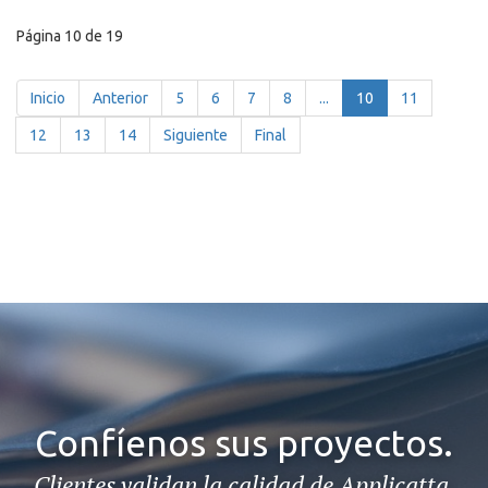
Página 10 de 19
Inicio
Anterior
5
6
7
8
...
10
11
12
13
14
Siguiente
Final
Confíenos sus proyectos.
Clientes validan la calidad de Applicatta.