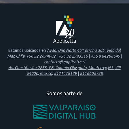
Estamos ubicados en
Avda. Uno Norte 461 oficina 305, Viña del
Mar, Chile
.
+56 32 2694082
|
+56 32 2993516
|
+56 9 84288649
|
contacto@applicatta.cl
Av. Constitución 2255- PB. Colonia Obispado, Monterrey,N.L., CP
64000, México
.
8121478129
|
8116606738
Somos parte de