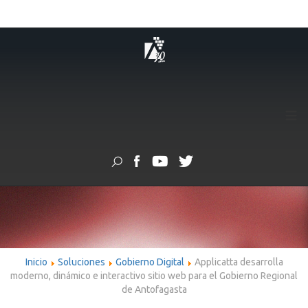
≡
Inicio
Soluciones
Gobierno Digital
Applicatta desarrolla
moderno, dinámico e interactivo sitio web para el Gobierno Regional
de Antofagasta