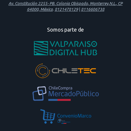
Av. Constitución 2255- PB. Colonia Obispado, Monterrey,N.L., CP
64000, México
.
8121478129
|
8116606738
Somos parte de