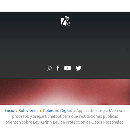
≡
Inicio
Soluciones
Gobierno Digital
Applicatta integra IA en sus
procesos y prepara chatbot para que instituciones públicas
orienten sobre Ley Karin y Ley de Protección de Datos Personales