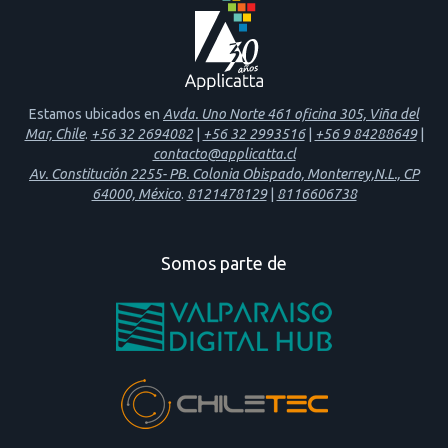
Estamos ubicados en
Avda. Uno Norte 461 oficina 305, Viña del
Mar, Chile
.
+56 32 2694082
|
+56 32 2993516
|
+56 9 84288649
|
contacto@applicatta.cl
Av. Constitución 2255- PB. Colonia Obispado, Monterrey,N.L., CP
64000, México
.
8121478129
|
8116606738
Somos parte de