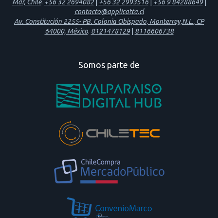
Mar, Chile
.
+56 32 2694082
|
+56 32 2993516
|
+56 9 84288649
|
contacto@applicatta.cl
Av. Constitución 2255- PB. Colonia Obispado, Monterrey,N.L., CP
64000, México
.
8121478129
|
8116606738
Somos parte de