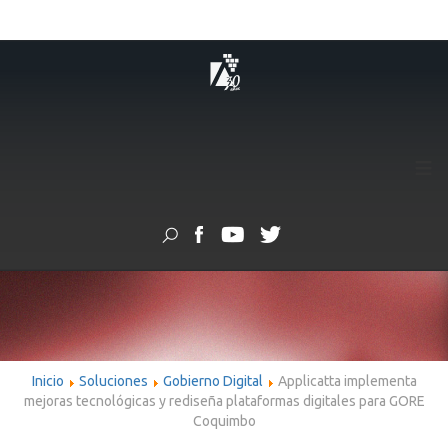
≡
Inicio
Soluciones
Gobierno Digital
Applicatta implementa
mejoras tecnológicas y rediseña plataformas digitales para GORE
Coquimbo